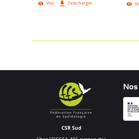
Voir
Telecharger
Vo
Nos
CSR Sud