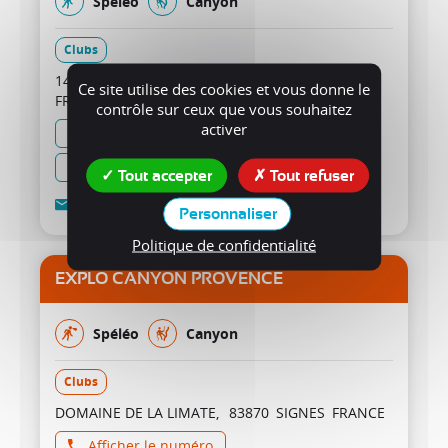
Spéléo
Canyon
Clubs
14, quai de Rive Neuve
13007
MARSEILLE
Ce site utilise des cookies et vous donne le
FRANCE
contrôle sur ceux que vous souhaitez
activer
Afficher le numéro
Afficher le numéro
Tout accepter
Tout refuser
Contact
Personnaliser
Politique de confidentialité
EXPLO CANYON PROVENCE
Spéléo
Canyon
Clubs
DOMAINE DE LA LIMATE
83870
SIGNES
FRANCE
Afficher le numéro