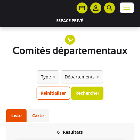
Panneau de gestion des cookies
Menu
ESPACE PRIVÉ
Comités départementaux
Type
Départements
Réinitialiser
Rechercher
Liste
Carte
6
Résultats