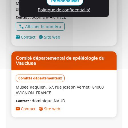
Personnaliser
Maison des sports du Var
133 ave Général
Brosset
83200
TOULON
FRANCE
Politique de confidentialité
Sophie
MARTINEZ
Contact
Afficher le numéro
Contact
Site web
Comité départemental de spéléologie du
Vaucluse
Comités départementaux
Musée Requien
67, rue Joseph Vernet
84000
AVIGNON
FRANCE
dominique
NAUD
Contact
Contact
Site web