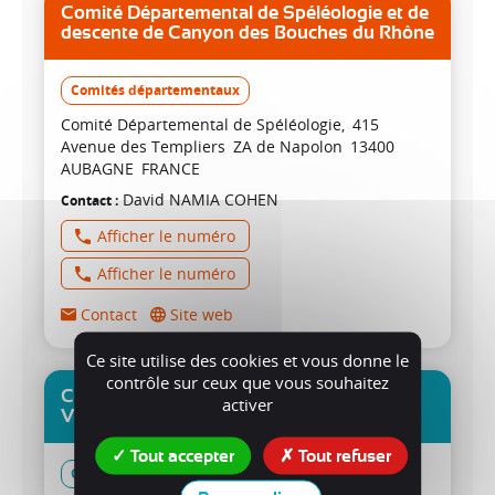
Comité Départemental de Spéléologie et de
descente de Canyon des Bouches du Rhône
Comités départementaux
Comité Départemental de Spéléologie
415
Avenue des Templiers
ZA de Napolon
13400
AUBAGNE
FRANCE
David
NAMIA COHEN
Contact
Afficher le numéro
Afficher le numéro
Contact
Site web
Ce site utilise des cookies et vous donne le
contrôle sur ceux que vous souhaitez
Comité départemental de spéléologie du
activer
Var
Tout accepter
Tout refuser
Comités départementaux